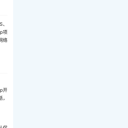
S、
p项
网络
p开
活，
私保