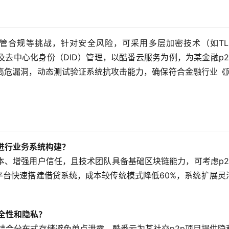
监管合规等挑战，针对安全风险，可采用多层加密技术（如TL
）及去中心化身份（DID）管理，以酷番云服务为例，为某金融p2
个高危漏洞，动态测试验证系统抗攻击能力，确保符合金融行业《
式进行业务系统构建？
本、增强用户信任，且技术团队具备基础区块链能力，可考虑p2
平台快速搭建借贷系统，成本较传统模式降低60%，系统扩展灵
安全性和隐私？
结合分布式存储避免单点泄露，酷番云为某社交p2p项目提供隐