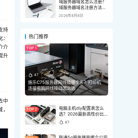
域服务器域名怎么注册？
域服务器域名注册方法有
哪些
2026年8月8日
支持
热门推荐
化：
介介
提升
47
施乐C75服务器网线插哪个头？打印机
连接电脑网线接口怎么选
去中
电脑主机diy配置表怎么
域，
选？2026最新高性价比装
机清单推荐
47
联通5g服务器是哪个公司