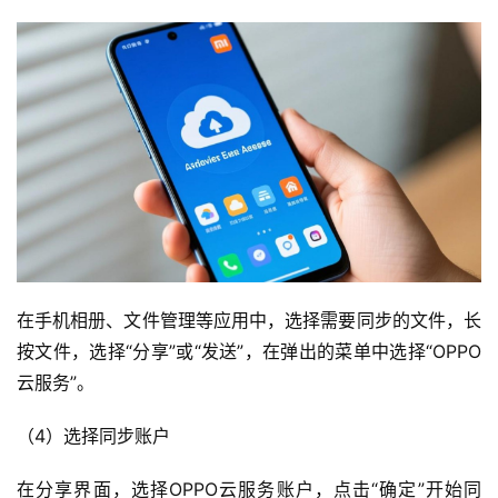
品
与
服
务
互
联
网
+
动
在手机相册、文件管理等应用中，选择需要同步的文件，长
态
按文件，选择“分享”或“发送”，在弹出的菜单中选择“OPPO
云服务”。
关
于
（4）选择同步账户
我
们
在分享界面，选择OPPO云服务账户，点击“确定”开始同