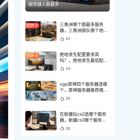
服务器人数最多
三角洲哪个图最多服务
器，三角洲部队哪个地图
服务器最多？
42
绝地求生配置要求高
吗？，绝地求生最低配置
要求是多少？
34
xgp原神四个服务器选哪
个，原神服务器推荐哪个
好
29
在新疆玩cs2选哪个服务
器，新疆cs2哪个服务器
延迟低
28