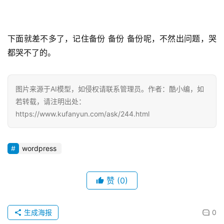
互
联
网
下面就差不多了，记住备份 备份 备份呢，不然出问题，哭
+
都哭不了的。
动
态
图片来源于AI模型，如侵权请联系管理员。作者：酷小编，如
若转载，请注明出处：
关
https://www.kufanyun.com/ask/244.html
于
我
wordpress
们
赞
(0)
生成海报
0