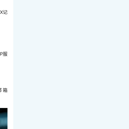
X记
P服
邮箱