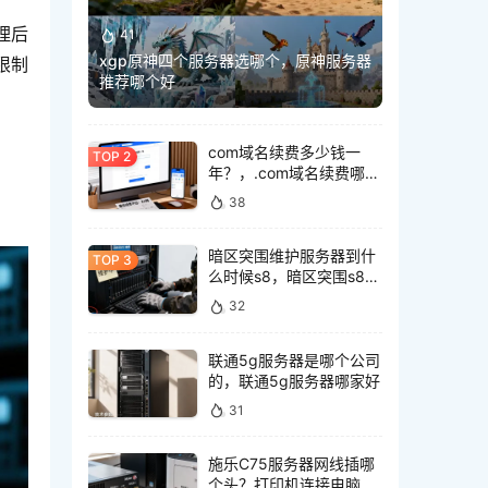
理后
41
xgp原神四个服务器选哪个，原神服务器
限制
推荐哪个好
com域名续费多少钱一
年？，.com域名续费哪里
最便宜
38
暗区突围维护服务器到什
么时候s8，暗区突围s8什
么时候维护好？
32
联通5g服务器是哪个公司
的，联通5g服务器哪家好
31
施乐C75服务器网线插哪
个头？打印机连接电脑网