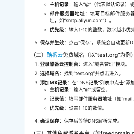
主机记录
：输入“@”（代表默认记录）
邮件服务器地址
：填写目标邮件服务器的域
址，如“smtp.aliyun.com”）。
优先级
：输入1-10的整数，数字越小优
保存并生效
：点击“保存”，系统会自动更新D
（二）
酷番云
免费域名（以“test.org”为例
登录酷番云控制台
：进入“域名管理”模块。
选择域名
：找到“test.org”并点击进入。
添加MX记录
：在“DNS记录”列表中点击“添
主机记录
：输入“@”或留空。
记录值
：填写邮件服务器地址（如“mail.te
优先级
：设置1-10的数值。
确认保存
：保存后等待DNS解析完成。
（三）其他免费域名平台（如freedomain.n