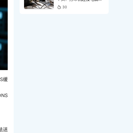
线接口怎么选
30
S缓
NS
法送