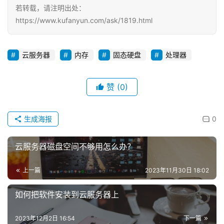
+
若转载，请注明出处：
https://www.kufanyun.com/ask/1819.html
动
态
云服务器
内存
固态硬盘
处理器
关
于
赞
(0)
我
们
生成海报
0
云服务器磁盘空间不够用怎么办？
上一篇
2023年11月30日 18:02
如何把软件安装到云服务器上
2023年12月2日 16:54
下一篇