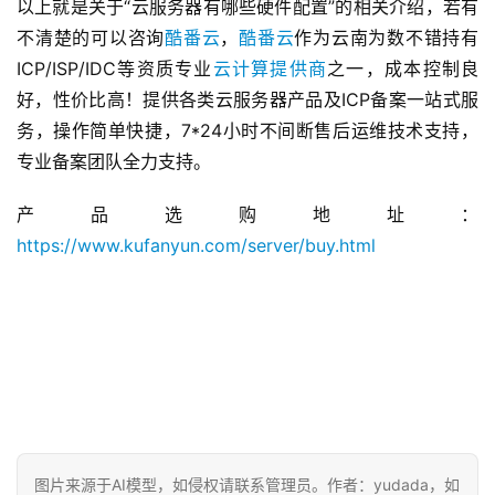
以上就是关于“云服务器有哪些硬件配置”的相关介绍，若有
不清楚的可以咨询
酷番云
，
酷番云
作为云南为数不错持有
ICP/ISP/IDC等资质专业
云计算提供商
之一，成本控制良
好，性价比高！提供各类云服务器产品及ICP备案一站式服
务，操作简单快捷，7*24小时不间断售后运维技术支持，
专业备案团队全力支持。
首
页
产品选购地址：
https://www.kufanyun.com/server/buy.html
产
品
与
服
务
互
联
网
图片来源于AI模型，如侵权请联系管理员。作者：yudada，如