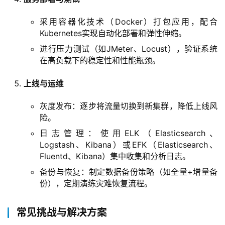
互
联
采用容器化技术（Docker）打包应用，配合
网
Kubernetes实现自动化部署和弹性伸缩。
+
进行压力测试（如JMeter、Locust），验证系统
在高负载下的稳定性和性能瓶颈。
动
态
上线与运维
关
灰度发布：逐步将流量切换到新集群，降低上线风
险。
于
我
日志管理：使用ELK（Elasticsearch、
们
Logstash、Kibana）或EFK（Elasticsearch、
Fluentd、Kibana）集中收集和分析日志。
备份与恢复：制定数据备份策略（如全量+增量备
份），定期演练灾难恢复流程。
常见挑战与解决方案