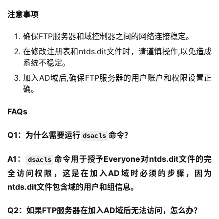
动
态
注意事项
确保FTP服务器和域控制器之间的网络连接稳定。
关
于
在修改注册表和ntds.dit文件时，请谨慎操作,以免造成
我
系统不稳定。
们
加入AD域后,确保FTP服务器的用户账户和权限设置正
确。
FAQs
Q1：为什么需要运行
命令？
dsacls
A1：
命令用于授予Everyone对ntds.dit文件的完
dsacls
全访问权限，这是在加入AD域时必须的步骤，因为
ntds.dit文件包含域的用户和组信息。
Q2：如果FTP服务器在加入AD域后无法访问，怎么办？