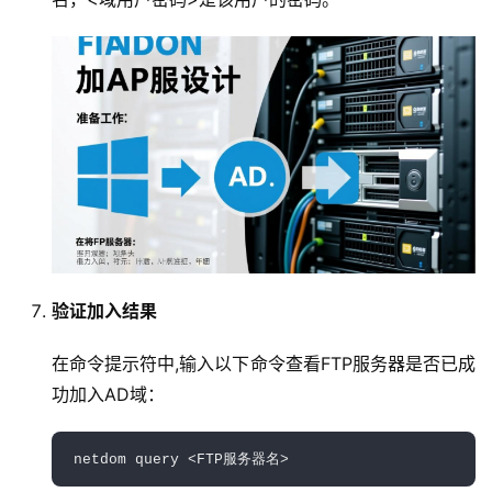
首
页
产
品
与
服
务
验证加入结果
互
在命令提示符中,输入以下命令查看FTP服务器是否已成
联
功加入AD域：
网
+
netdom query <FTP服务器名>