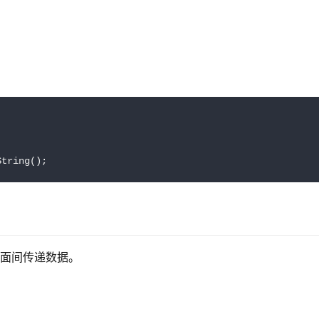
String();
页面间传递数据。