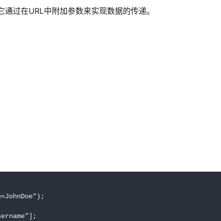
它通过在URL中附加参数来实现数据的传递。
=JohnDoe");

sername"];