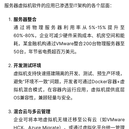
品
服务器虚拟机软件的应用已渗透至IT架构的各个层面：  
与
服
服务器整合
务
通过将物理服务器利用率从5%-15%提升至
60%-80%，企业可减少硬件采购成本、机房空间和能
互
联
耗，某金融机构通过VMware整合200台物理服务器至
网
50台，年节省电费超百万美元。
+
开发测试环境
动
虚拟机支持快速搭建隔离的开发、测试、预生产环境，
态
避免“环境不一致”问题，开发者可通过Docker容器+虚
拟机混合模式，在容器内运行应用，虚拟机提供底层
关
OS兼容性，兼顾轻量与安全。
于
我
混合云与多云管理
们
企业可将本地虚拟机无缝迁移至公有云（如VMware
HCX、Azure Migrate），或通过虚拟化平台统一管理