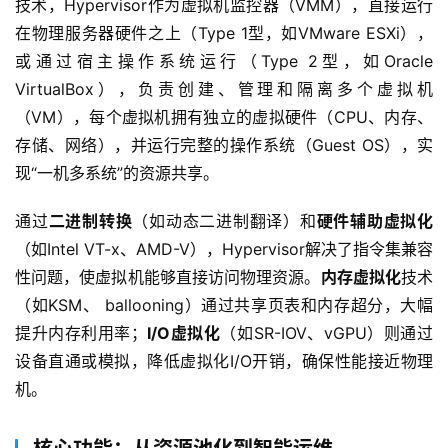
技术，Hypervisor作为虚拟机监控器（VMM），直接运行
在物理服务器硬件之上（Type 1型，如VMware ESXi），
或通过宿主操作系统运行（Type 2型，如Oracle 
VirtualBox），负责创建、管理和隔离多个虚拟机
（VM），每个虚拟机拥有独立的虚拟硬件（CPU、内存、
存储、网络），并运行完整的操作系统（Guest OS），实
现“一机多系统”的资源共享。  
通过
二进制转换
（如动态二进制翻译）和
硬件辅助虚拟化
（如Intel VT-x、AMD-V），Hypervisor解决了指令集兼容
性问题，使虚拟机能够直接访问物理资源。
内存虚拟化
技术
（如KSM、 ballooning）通过共享页表和内存超分，大幅
提升内存利用率；
I/O虚拟化
（如SR-IOV、vGPU）则通过
设备直通或模拟，降低虚拟化I/O开销，确保性能接近物理
机。  