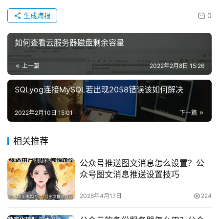
生成海报
0
互
联
如何查看云服务器磁盘剩余容量
网
+
上一篇
2022年2月8日 15:26
动
SQLyog连接MySQL若出现2058错误该如何解决
态
2022年2月10日 15:01
下一篇
关
于
相关推荐
我
们
公众号推送图文消息怎么设置？公
众号图文消息推送设置技巧
2026年4月17日
224