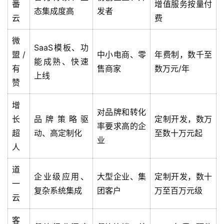
番
增值服务按量付
态集成度高
发者
云
费
微
SaaS模板、功
盟/
中小电商、零
年费制，数千至
能成熟、快速
有
售商家
数万元/年
上线
赞
增
首
对品牌和转化
长
品牌策略驱
定制开发，数万
页
率要求高的企
超
动、高定制化
至数十万元起
业
人
产
品
道
与
企业级应用、
大型企业、集
定制开发，数十
一
服
复杂系统集成
团客户
万至百万元级
务
云
客