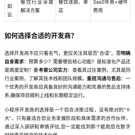
互
餐饮行业深度
餐饮连锁、单
SaaS年费+硬件
如
联
解决方案
店
费用
云
网
+
如何选择合适的开发商？
动
态
选择开发商不应只看名气，更应关注其是否“合适”，需
明确
自身需求
：预算多少？需要哪些核心功能？是标准化产品还
关
于
是高度定制？要
考察公司实力
：查看其过往案例，尤其是同
我
行业案例，了解其技术栈和团队规模。
重视沟通与售后
：一
们
个优秀的开发商应具备良好的沟通能力和完善的售后支持体
系,确保项目顺利上线和长期稳定运行。
小程序开发商的选择是一个综合决策过程，没有绝对的“十
大”，只有最适合您业务发展阶段和具体需求的合作伙伴，
通过深入调研和审慎评估,您一定能找到那个能助您在数字