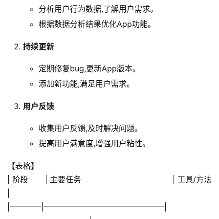
与
分析用户行为数据,了解用户需求。
服
根据数据分析结果优化App功能。
务
持续更新
互
联
定期修复bug,更新App版本。
网
添加新功能,满足用户需求。
+
用户反馈
动
态
收集用户反馈,及时解决问题。
提高用户满意度,增强用户粘性。
关
于
【表格】
我
| 阶段       | 主要任务                                     | 工具/方法                     
们
|
|————|———————————————-|