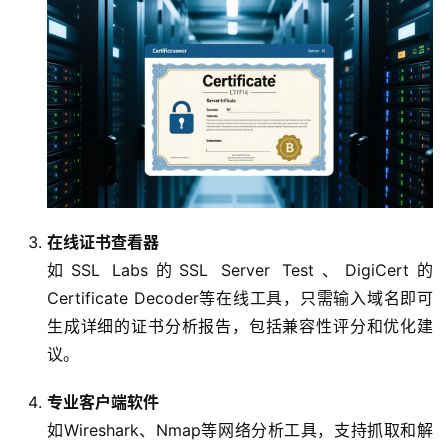
互
联
网
+
动
态
在线证书查看器
关
如SSL Labs的SSL Server Test、DigiCert的
于
Certificate Decoder等在线工具，只需输入域名即可
我
生成详细的证书分析报告，包括兼容性评分和优化建
们
议。
专业客户端软件
如Wireshark、Nmap等网络分析工具，支持抓取和解