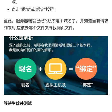
改。
点击“添加”或“绑定”按钮。
至此，服务器端就已经“认识”这个域名了，并知道当有请求
首
到来时,应该去哪个文件夹寻找网页文件。
页
产
品
与
服
务
互
联
网
+
等待生效并测试
动