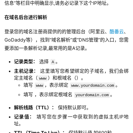
信息”等栏目中明确显示,请务必记录下这个IP地址。
在域名后台进行解析
登录您的域名注册商提供的的管理后台（阿里云、
酷番云
、
GoDaddy等），找到“域名解析”或“DNS管理”的入口，您需
要添加一条解析记录,最常用的是A记录。
记录类型：
选择
。
A
主机记录：
这里填写您希望绑定的子域名，我们会绑
定主域名（
）和根域名（）。
www
填写
，表示绑定
。
www
www.yourdomain.com
填写 ，表示绑定根域名
。
yourdomain.com
解析线路（TTL）：
保持默认即可。
记录值：
填写您在步骤一中获取到的虚拟主机IP地
址。
TTL（Time To Live）：
保持默认值,如600秒。