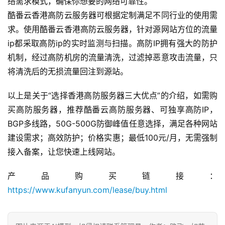
络需求模式，确保你想要的网络可靠性。
酷番云香港高防云服务器可根据定制满足不同行业的使用需
求。使用酷番云香港高防云服务器，针对源网站方位的流量
ip都采取高防ip的实时监测与扫描。高防IP拥有强大的防护
机制，经过高防机房的流量清洗，过滤掉恶意攻击流量，只
将清洗后的无损流量回注到源站。
首
页
以上是关于“选择香港高防服务器三大优点”的介绍，如需购
买高防服务器，推荐
酷番云
高防服务器、可
独享高防IP
，
产
BGP多线路，50G-500G防御峰值任意选择，满足各种
网站
品
建设
需求；高效防护；价格实惠；最低100元/月，无需强制
与
服
接入备案，让您快速上线网站。
务
产品购买链接：
https://www.kufanyun.com/lease/buy.html
互
联
网