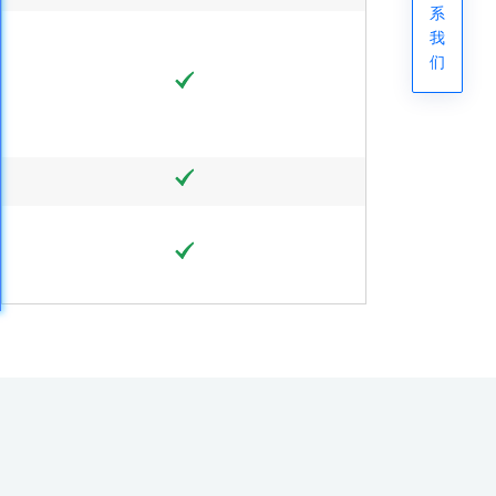
系
我
们