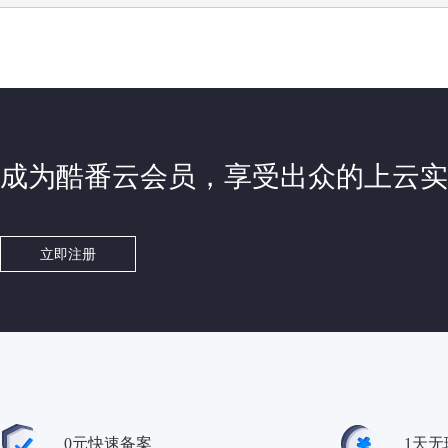
机房采用防火构架及材料，消防能力符合电信级标准，备有多个紧
环保惰性气体灭火系统，当发生极小的概率的火灾事故时，则立即
成为酷番云会员，享受出众的上云实
立即注册
0元快速备案
1天