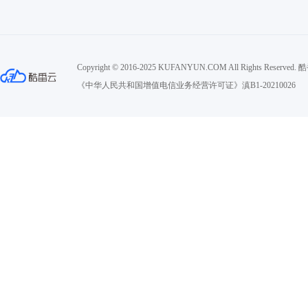
Copyright © 2016-2025 KUFANYUN.COM All Right
《中华人民共和国增值电信业务经营许可证》滇B1-20210026