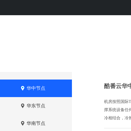
酷番云华
华中节点
机房按照国际T
华东节点
撑系统设备任
冷相结合，冷热
华南节点