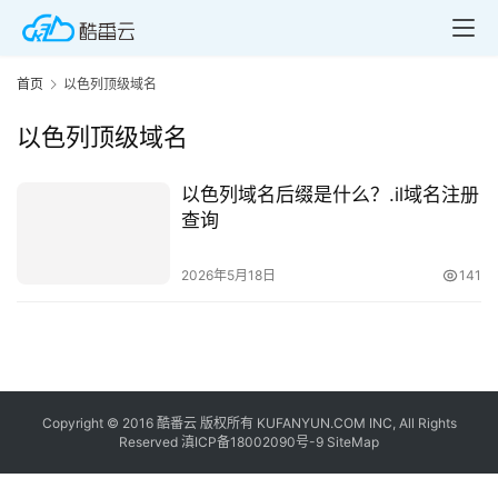
首页
以色列顶级域名
以色列顶级域名
以色列域名后缀是什么？.il域名注册
首
查询
页
2026年5月18日
141
产
品
与
服
务
Copyright © 2016
酷番云
版权所有 KUFANYUN.COM INC, All Rights
Reserved
滇ICP备18002090号-9
SiteMap
互