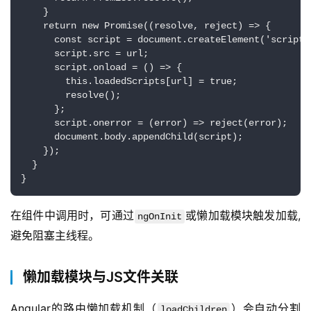
    }

    return new Promise((resolve, reject) => {

      const script = document.createElement('script')
      script.src = url;

      script.onload = () => {

        this.loadedScripts[url] = true;

        resolve();

      };

      script.onerror = (error) => reject(error);

      document.body.appendChild(script);

    });

  }

}
在组件中调用时，可通过
或懒加载模块触发加载,
ngOnInit
避免阻塞主线程。
懒加载模块与JS文件关联
Angular的路由懒加载机制（
）会自动分割
loadChildren