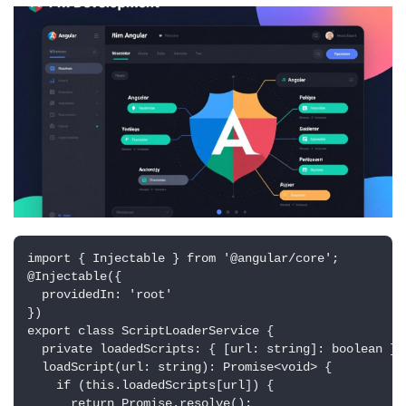
import { Injectable } from '@angular/core';

@Injectable({

  providedIn: 'root'

})

export class ScriptLoaderService {

  private loadedScripts: { [url: string]: boolean } =
  loadScript(url: string): Promise<void> {

    if (this.loadedScripts[url]) {

      return Promise.resolve();
