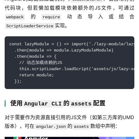
代码块，但若懒加载模块依赖额外的JS文件，可通过
的
动态导入或结合
webpack
require
实现。
ScriptLoaderService
const lazyModule = () => import('./lazy-module/lazy-m
  .then(module => module.LazyModuleModule)

  .then(module => {

    // 动态加载依赖的JS

    this.scriptLoader.loadScript('assets/js/lazy-scri
    return module;

  });
使用
的
配置
Angular CLI
assets
对于需要作为资源直接引用的JS文件（如第三方库的UMD
版本），可在
的
数组中声明：
angular.json
assets