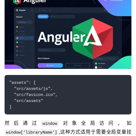
首
页
产
品
与
服
务
互
"assets": [

联
  "src/assets/js",

网
  "src/favicon.ico",

+
  "src/assets"

]
动
然后通过
对象全局访问，如
window
态
,这种方式适用于需要全局变量挂
window['libraryName']