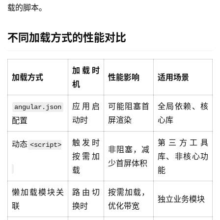
载的脚本。
关
于
我
不同加载方式的性能对比
们
加载时
加载方式
性能影响
适用场景
机
应用启
可能阻塞首
全局依赖、核
angular.json
动时
屏渲染
心库
配置
触发时
第三方工具
动态
<script>
非阻塞，减
按需加
库、非核心功
少首屏体积
载
能
懒加载模块关
路由切
按需加载，
独立业务模块
联
换时
优化带宽