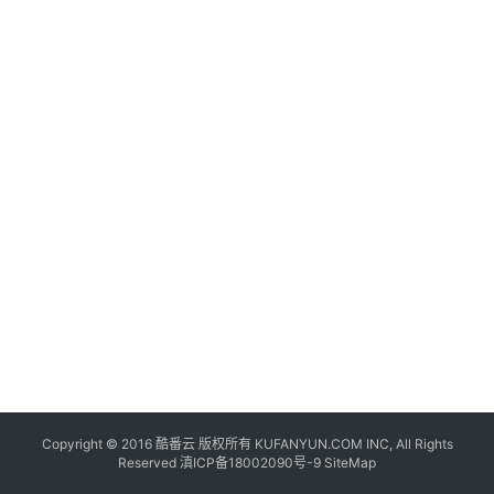
联
网
+
动
态
关
于
我
们
Copyright © 2016
酷番云
版权所有 KUFANYUN.COM INC, All Rights
Reserved
滇ICP备18002090号-9
SiteMap