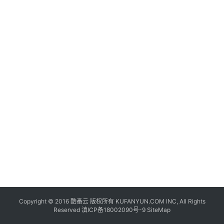
联
网
+
动
态
关
于
我
们
Copyright © 2016
酷番云
版权所有 KUFANYUN.COM INC, All Rights
Reserved
滇ICP备18002090号-9
SiteMap