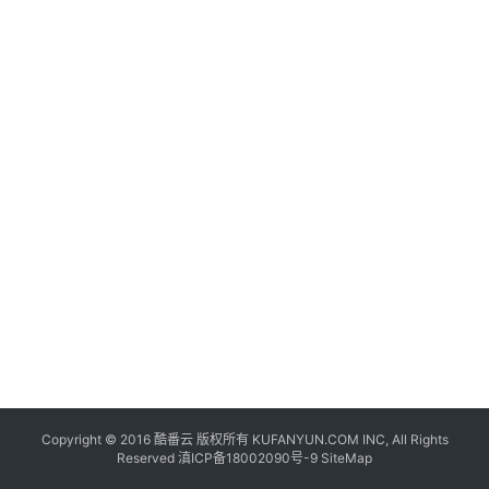
联
网
+
动
态
关
于
我
们
Copyright © 2016
酷番云
版权所有 KUFANYUN.COM INC, All Rights
Reserved
滇ICP备18002090号-9
SiteMap