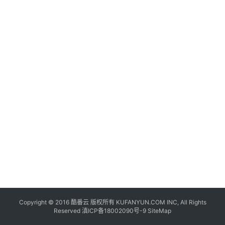
联
网
+
动
态
关
于
我
们
Copyright © 2016
酷番云
版权所有 KUFANYUN.COM INC, All Rights
Reserved
滇ICP备18002090号-9
SiteMap