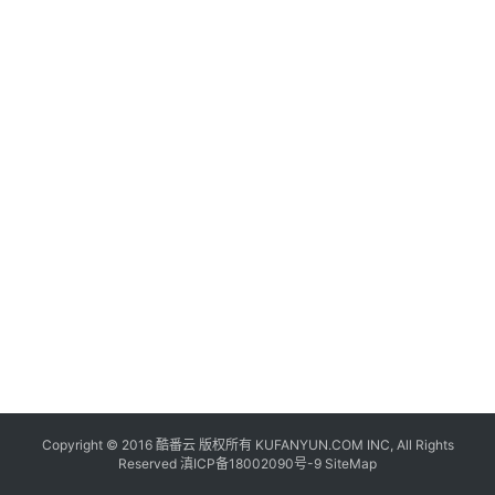
联
网
+
动
态
关
于
我
们
Copyright © 2016
酷番云
版权所有 KUFANYUN.COM INC, All Rights
Reserved
滇ICP备18002090号-9
SiteMap