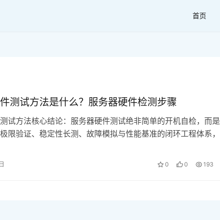
首页
件测试方法是什么？服务器硬件检测步骤
测试方法核心结论：服务器硬件测试绝非简单的开机自检，而是
极限验证、稳定性长测、故障模拟与性能基准的闭环工程体系，
路压力测试与故障注入测试相结合，才能确保服务器在真实高并
99% 可用性，对于企业而言，提前识别硬件隐性缺陷是降低运
0日
0
0
193
务连续性的关键防线，构建多……