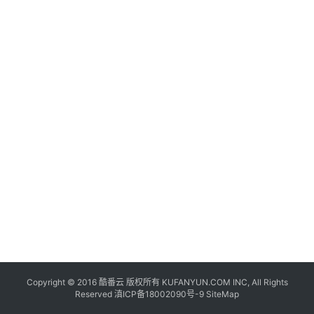
联
网
+
动
态
关
于
我
们
Copyright © 2016
酷番云
版权所有 KUFANYUN.COM INC, All Rights
Reserved
滇ICP备18002090号-9
SiteMap