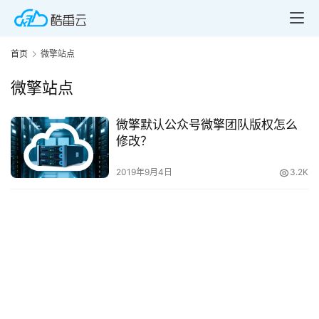
首页
微擎站点
微擎站点
微擎默认公众号微擎团队版权怎么
首
修改？
页
2019年9月4日
3.2K
产
品
与
服
务
互