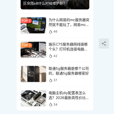
区突围s8什么时候维护好？
为什么网易的mc服务器突
然就不能玩了，网易mc服
务器突然不能玩怎么回事
46
施乐C75服务器网线插哪
个头？打印机连接电脑网
线接口怎么选
42
联通5g服务器是哪个公司
的，联通5g服务器哪家好
37
电脑主机diy配置表怎么
选？2026最新高性价比装
机清单推荐
34