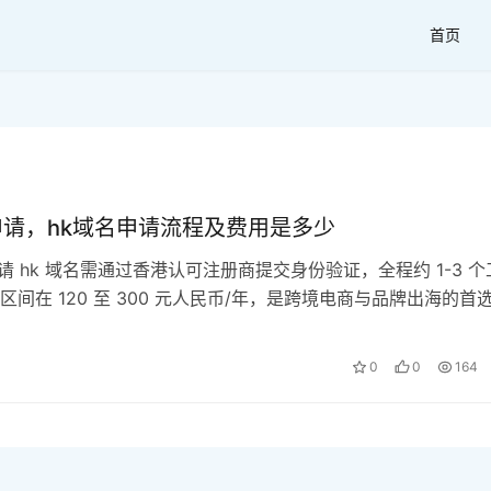
首页
申请，hk域名申请流程及费用是多少
申请 hk 域名需通过香港认可注册商提交身份验证，全程约 1-3 个
区间在 120 至 300 元人民币/年，是跨境电商与品牌出海的首
球数字生态的演进，香港作为国际互联网枢纽的地位在 2026 
于寻求建立高信任度品牌形象的企业而言，选择hk 域名申请已
0
0
164