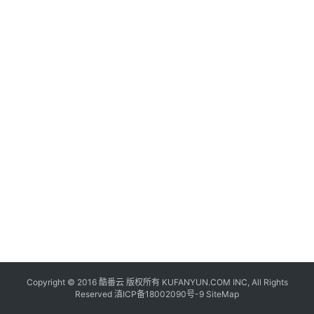
联
网
+
动
态
关
于
我
们
Copyright © 2016
酷番云
版权所有 KUFANYUN.COM INC, All Rights
Reserved
滇ICP备18002090号-9
SiteMap