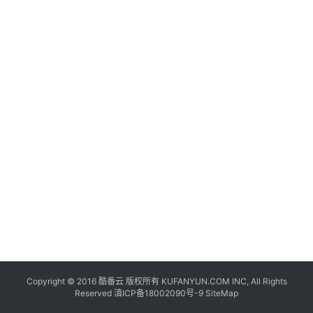
联
网
+
动
态
关
于
我
们
Copyright © 2016
酷番云
版权所有 KUFANYUN.COM INC, All Rights
Reserved
滇ICP备18002090号-9
SiteMap