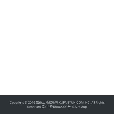
联
网
+
动
态
关
于
我
们
Copyright © 2016
酷番云
版权所有 KUFANYUN.COM INC, All Rights
Reserved
滇ICP备18002090号-9
SiteMap