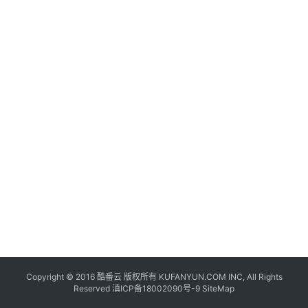
联
网
+
动
态
关
于
我
们
Copyright © 2016
酷番云
版权所有 KUFANYUN.COM INC, All Rights
Reserved
滇ICP备18002090号-9
SiteMap