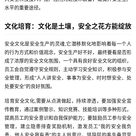
水平的重要途径。
互
联
文化培育：文化是土壤，安全之花方能绽放
网
+
安全文化是安全生产的灵魂,它潜移默化地影响着每一个人
的行为方式和价值观念，安全生产好不好，最终要看是否形
动
成了浓厚的安全文化氛围，一个具有良好安全文化的组织，
态
员工会自觉遵守安全规则，主动学习安全知识，积极参与安
全管理，形成“人人讲安全、事事为安全、时时想安全、处
关
于
处要安全”的良好氛围。
我
们
培育安全文化,需要从点滴做起，持续渗透，要加强安全宣
传教育，通过案例警示、知识竞赛、技能培训等多种形式，
提高员工的安全意识和自我保护能力；要鼓励员工参与安全
管理，建立隐患排查奖励机制，激发员工“我的安全我负
责，他人安全我有责”的主人翁意识，领导层的率先垂范至