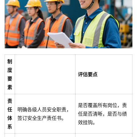
制
度
评估要点
要
素
责
是否覆盖所有岗位，责
任
明确各级人员安全职责，
任是否清晰，是否与绩
体
签订安全生产责任书。
效挂钩。
系